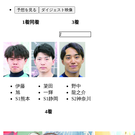
予想を見る
ダイジェスト映像
1着同着
3着
2
4
1
伊藤
簗田
野中
旭
一輝
龍之介
S1
熊本
S1
静岡
S2
神奈川
4着
6
7