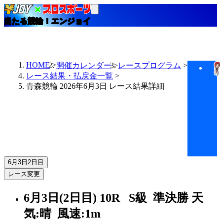
当たる競輪！エンジョイ
HOME
開催カレンダー
レースプログラム
レース結果・払戻金一覧
青森競輪 2026年6月3日 レース結果詳細
6月3日
2日目
レース変更
6月3日(2日目)
10R
S級 準決勝
天
気:晴
風速:1m