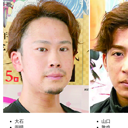
大石
山口
崇晴
敦也