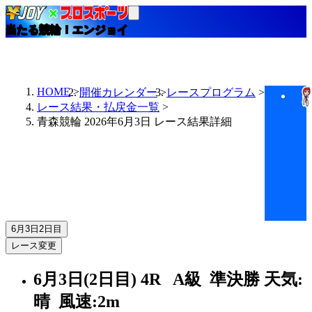
当たる競輪！エンジョイ
HOME
開催カレンダー
レースプログラム
レース結果・払戻金一覧
青森競輪 2026年6月3日 レース結果詳細
6月3日
2日目
レース変更
6月3日(2日目)
4R
A級 準決勝
天気:
晴
風速:2m