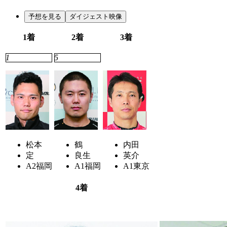
予想を見る
ダイジェスト映像
1着
2着
3着
1
5
3
松本
鶴
内田
定
良生
英介
A2
福岡
A1
福岡
A1
東京
4着
2
7