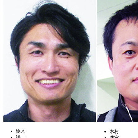
鈴木
木村
謙二
浩宣