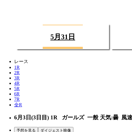
5月31日
レース
1R
2R
3R
4R
5R
6R
7R
全R
6月3日(3日目)
1R
ガールズ 一般
天気:曇
風速
予想を見る
ダイジェスト映像