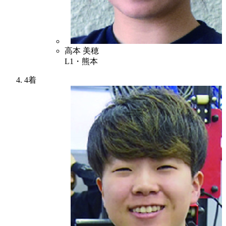
3
高本 美穂
L1・熊本
4着