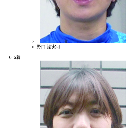
2
野口 諭実可
6着