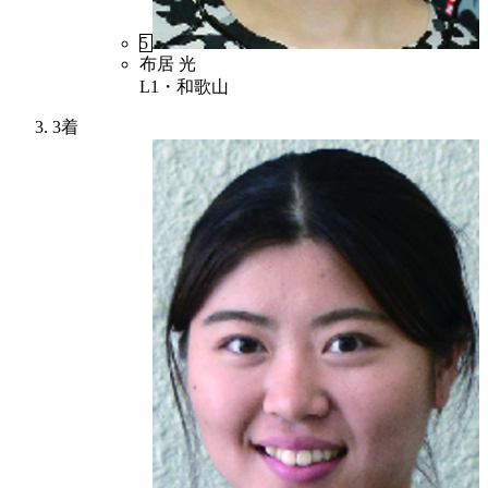
5
布居 光
L1・和歌山
3着