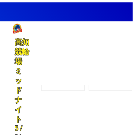
高知
競輪
場
ミ
ッ
開催カレンダー
プログラム
ド
ナ
イ
ト
5 /