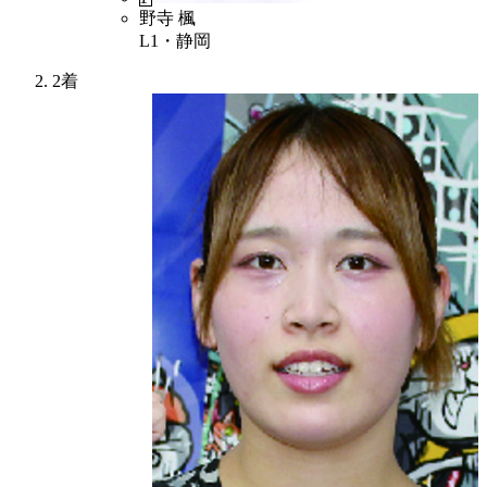
野寺 楓
L1・静岡
2着