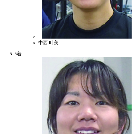
6
中西 叶美
5着