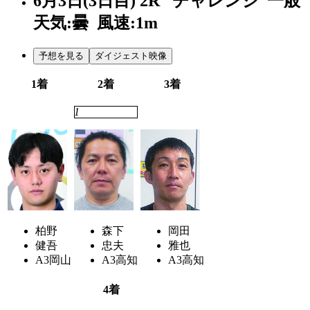
6月3日(3日目)
2R
チャレンジ 一般
天気:曇
風速:1m
予想を見る
ダイジェスト映像
1着
2着
3着
2
1
3
柏野
森下
岡田
健吾
忠夫
雅也
A3
岡山
A3
高知
A3
高知
4着