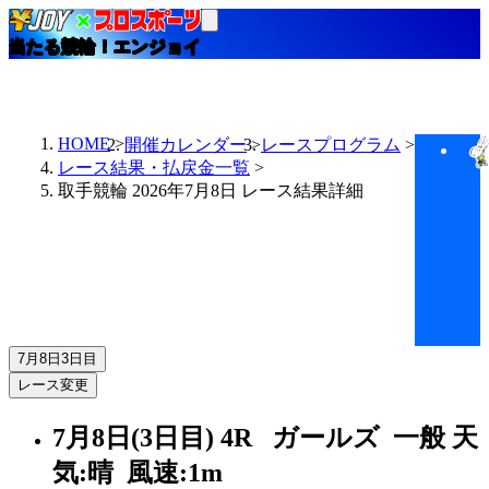
当たる競輪！エンジョイ
HOME
開催カレンダー
レースプログラム
レース結果・払戻金一覧
取手競輪 2026年7月8日 レース結果詳細
7月8日
3日目
レース変更
7月8日(3日目)
4R
ガールズ 一般
天
気:晴
風速:1m