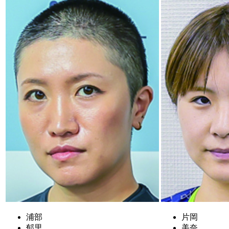
浦部
片岡
郁里
美奈