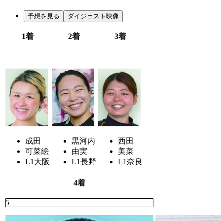
予想を見る
ダイジェスト映像
1着
2着
3着
3
7
6
成田
黒河内
西田
可菜絵
由実
美菜
L1
大阪
L1
長野
L1
奈良
4着
5
4