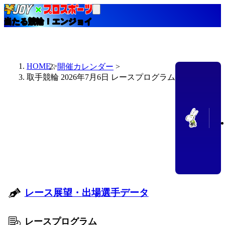
当たる競輪！エンジョイ
HOME
開催カレンダー
取手競輪 2026年7月6日 レースプログラム
レース展望・
出場選手データ
レースプログラム