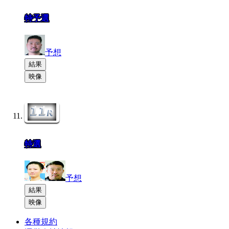
特予選
予想
結果
映像
特選
予想
結果
映像
各種規約