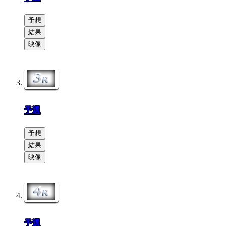
予想
結果
映像
予選
予想
結果
映像
予選