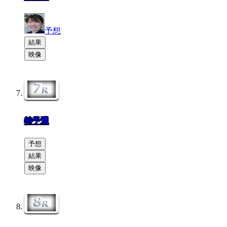
予想
結果
映像
特予選
予想
結果
映像