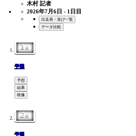
木村
記者
2026年7月6日 - 1日目
出走表・並び一覧
データ比較
予選
予想
結果
映像
予選