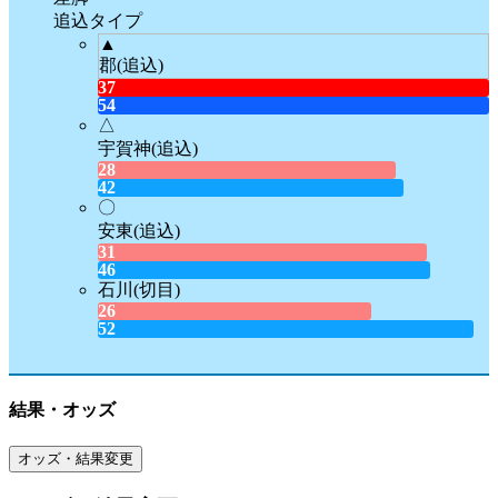
追込タイプ
▲
郡
(追込)
37
54
△
宇賀神
(追込)
28
42
〇
安東
(追込)
31
46
石川
(切目)
26
52
結果・オッズ
オッズ・結果変更