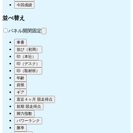
今回成績
並べ替え
パネル開閉固定
車番
並び（初周）
印（本社）
印（デスク）
印（取材班）
年齢
府県
ギア
直近４ヶ月 競走得点
前期 競走得点
脚力指数
パワーランク
勝率