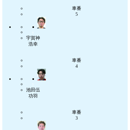
車番
5
4
宇賀神
浩幸
車番
4
3
池田伍
功羽
車番
3