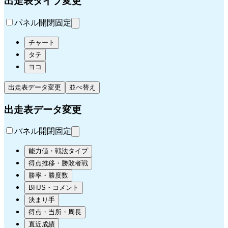
出走表タイプ変更
パネル開閉固定
チャート
タテ
ヨコ
出走表データ変更
並べ替え
出走表データ変更
パネル開閉固定
能力値・戦法タイプ
得点推移・勝敗者戦
勝率・勝度数
BHJS・コメント
決まり手
得点・当所・周長
直近成績