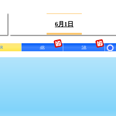
6月1日
3R
4R
5R