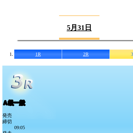
5月31日
1R
2R
Ａ級一般
発売
締切
09:05