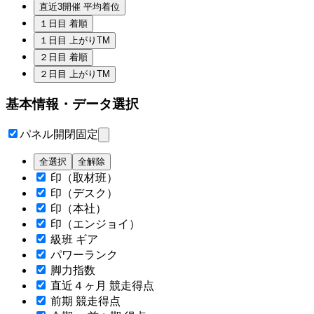
直近3開催 平均着位
１日目 着順
１日目 上がりTM
２日目 着順
２日目 上がりTM
基本情報・データ選択
パネル開閉固定
全選択
全解除
印（取材班）
印（デスク）
印（本社）
印（エンジョイ）
級班 ギア
パワーランク
脚力指数
直近４ヶ月 競走得点
前期 競走得点