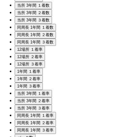
当所 3年間 １着数
当所 3年間 ２着数
当所 3年間 ３着数
同周長 1年間 １着数
同周長 1年間 ２着数
同周長 1年間 ３着数
12場所 １着率
12場所 ２着率
12場所 ３着率
1年間 １着率
1年間 ２着率
1年間 ３着率
当所 3年間 １着率
当所 3年間 ２着率
当所 3年間 ３着率
同周長 1年間 １着率
同周長 1年間 ２着率
同周長 1年間 ３着率