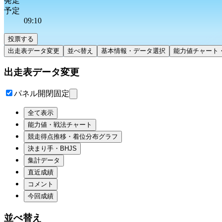
発走
予定
09:10
投票する
出走表データ変更
並べ替え
基本情報・データ選択
能力値チャート
出走表データ変更
パネル開閉固定
全て表示
能力値・戦法チャート
競走得点推移・着位分布グラフ
決まり手・BHJS
集計データ
直近成績
コメント
今回成績
並べ替え