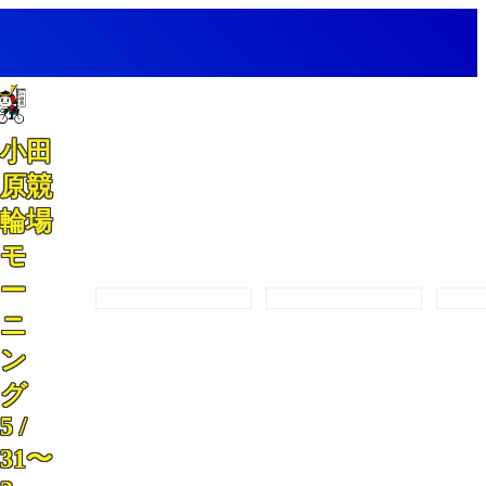
小田
原競
輪場
モ
ー
開催カレンダー
プログラム
予想
ニ
ン
グ
5 /
31〜