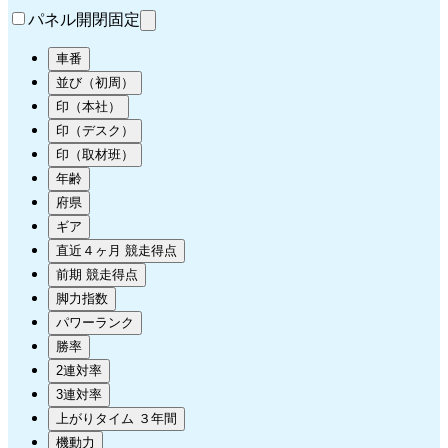
パネル開閉固定
車番
並び（初周）
印（本社）
印（デスク）
印（取材班）
年齢
府県
ギア
直近４ヶ月 競走得点
前期 競走得点
脚力指数
パワーランク
勝率
2連対率
3連対率
上がりタイム ３年間
機動力