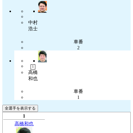
2
中村
浩士
車番
2
1
高橋
和也
車番
1
全選手を表示する
1
高橋和也