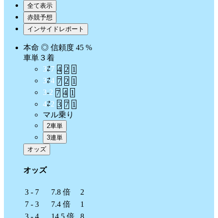
全て表示
赤競予想
インサイドレポート
本命 ◎ 信頼度
45
%
車単
３着
3
⇄
7
4
2
1
3
⇄
4
7
2
1
3
‐
2
7
4
1
4
⇄
2
3
7
1
マル乗り
2車単
3連単
オッズ
オッズ
3 - 7
7.8
倍
2
7 - 3
7.4
倍
1
3 - 4
14.5
倍
8