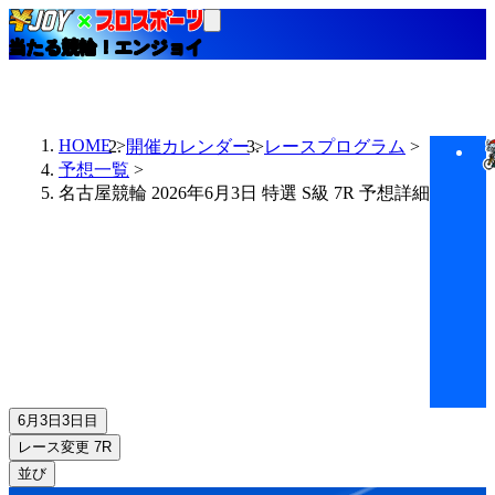
当たる競輪！エンジョイ
HOME
開催カレンダー
レースプログラム
予想一覧
名古屋競輪 2026年6月3日 特選 S級 7R 予想詳細
6月3日
3日目
レース変更 7R
並び