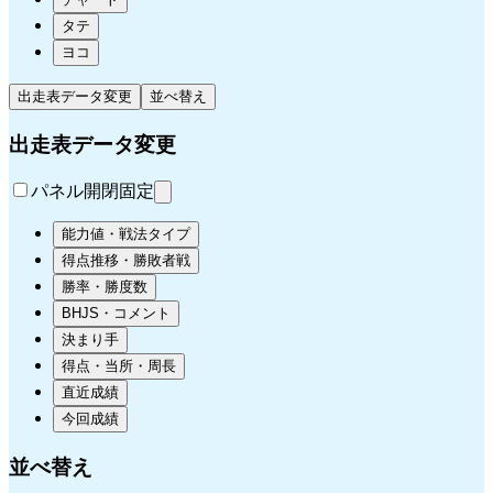
タテ
ヨコ
出走表データ変更
並べ替え
出走表データ変更
パネル開閉固定
能力値・戦法タイプ
得点推移・勝敗者戦
勝率・勝度数
BHJS・コメント
決まり手
得点・当所・周長
直近成績
今回成績
並べ替え