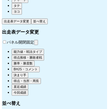
タテ
ヨコ
出走表データ変更
並べ替え
出走表データ変更
パネル開閉固定
能力値・戦法タイプ
得点推移・勝敗者戦
勝率・勝度数
BHJS・コメント
決まり手
得点・当所・周長
直近成績
今回成績
並べ替え