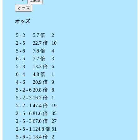
3連単
オッズ
オッズ
5 - 2
5.7
倍
2
2 - 5
22.7
倍
10
5 - 6
7.8
倍
4
6 - 5
7.7
倍
3
5 - 3
13.3
倍
6
6 - 4
4.8
倍
1
4 - 6
20.9
倍
9
5 - 2 - 6
20.8
倍
6
5 - 2 - 3
16.2
倍
1
5 - 2 - 1
47.4
倍
19
2 - 5 - 6
81.6
倍
35
2 - 5 - 3
67.0
倍
27
2 - 5 - 1
124.8
倍
51
5 - 6 - 2
18.4
倍
2