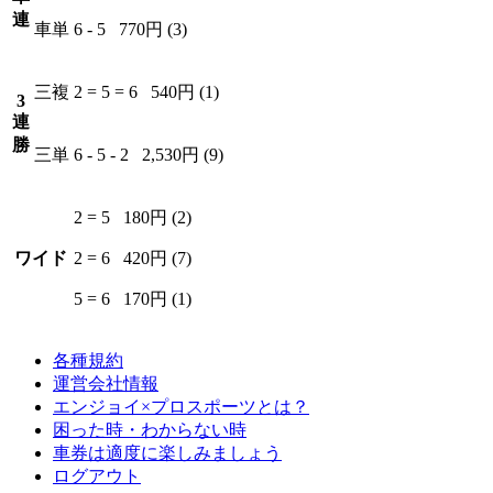
連
車単
6 - 5
770円 (3)
三複
2 = 5 = 6
540円 (1)
3
連
勝
三単
6 - 5 - 2
2,530円 (9)
2 = 5
180円 (2)
ワイド
2 = 6
420円 (7)
5 = 6
170円 (1)
各種規約
運営会社情報
エンジョイ×プロスポーツとは？
困った時・わからない時
車券は適度に楽しみましょう
ログアウト