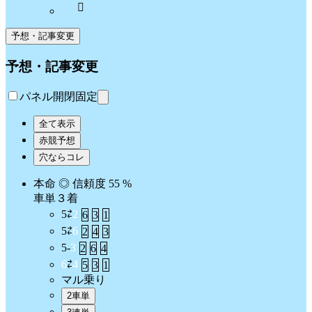

予想・記事変更
予想・記事変更
パネル開閉固定
全て表示
赤競予想
穴ならコレ
本命 ◎ 信頼度
55
%
車単
３着
5
⇄
2
6
3
1
5
⇄
6
2
4
3
5
‐
3
2
6
4
6
⇄
4
5
3
1
マル乗り
2車単