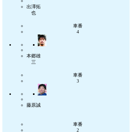
4
出澤拓
也
車番
4
3
本郷雄
三
車番
3
2
藤原誠
車番
2