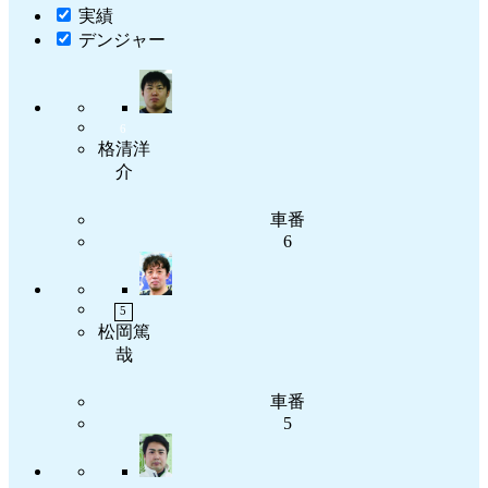
実績
デンジャー
6
格清洋
介
車番
6
5
松岡篤
哉
車番
5