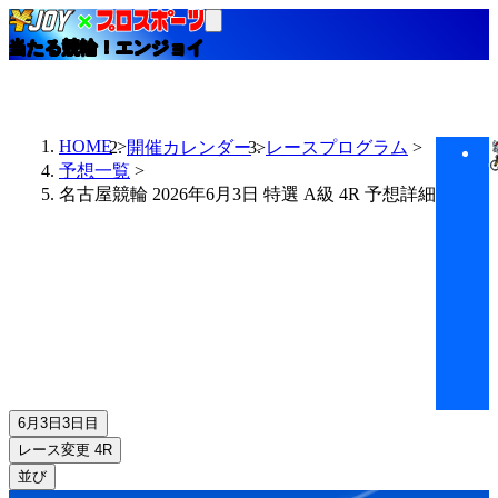
当たる競輪！エンジョイ
HOME
開催カレンダー
レースプログラム
予想一覧
名古屋競輪 2026年6月3日 特選 A級 4R 予想詳細
6月3日
3日目
レース変更 4R
並び