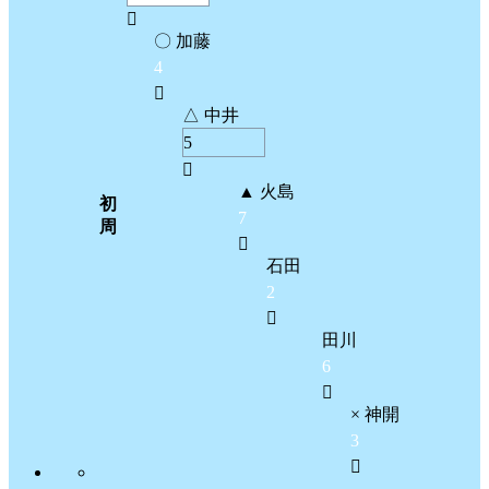

〇
加藤
4

△
中井
5

▲
火島
初
7
周

石田
2

田川
6

×
神開
3
