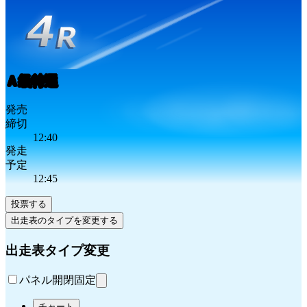
Ａ級特選
発売
締切
12:40
発走
予定
12:45
投票する
出走表のタイプを変更する
出走表タイプ変更
パネル開閉固定
チャート