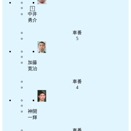
5
中井
勇介
車番
5
4
加藤
寛治
車番
4
3
神開
一輝
車番