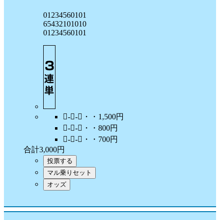
0
1
2
3
4
5
6
0
1
0
1
6
5
4
3
2
1
0
1
0
1
0
0
1
2
3
4
5
6
0
1
0
1

-

-

・・
1,500円

-

-

・・
800円

-

-

・・
700円
合計3,000円
投票する
マル乗りセット
オッズ