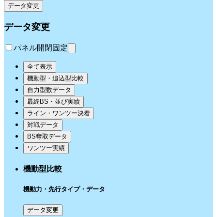
データ変更
データ変更
パネル開閉固定
全て表示
機動型・追込型比較
自力型数データ
最終BS・並び実績
ライン・ワンツー決着
対戦データ
BS奪取データ
ワンツー実績
機動型比較
機動力・先行タイプ・データ
データ変更