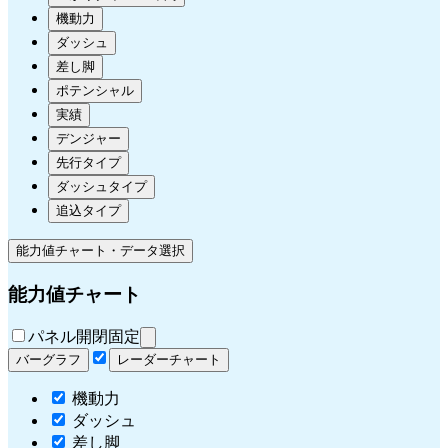
機動力
ダッシュ
差し脚
ポテンシャル
実績
デンジャー
先行タイプ
ダッシュタイプ
追込タイプ
能力値チャート・データ選択
能力値チャート
パネル開閉固定
バーグラフ
レーダーチャート
機動力
ダッシュ
差し脚