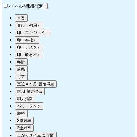
パネル開閉固定
車番
並び（初周）
印（エンジョイ）
印（本社）
印（デスク）
印（取材班）
年齢
府県
ギア
直近４ヶ月 競走得点
前期 競走得点
脚力指数
パワーランク
勝率
2連対率
3連対率
上がりタイム ３年間