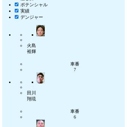
ポテンシャル
実績
デンジャー
7
火島
裕輝
車番
7
6
田川
翔琉
車番
6