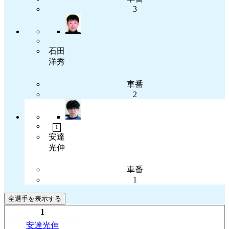
3
2
石田
洋秀
車番
2
1
安達
光伸
車番
1
全選手を表示する
1
安達光伸