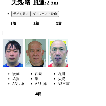
天気:晴
風速:2.5m
予想を見る
ダイジェスト映像
1着
2着
3着
5
2
4
後藤
西郷
西川
祐貴
剛
弘資
A3
兵庫
A3
兵庫
A3
三重
4着
6
7