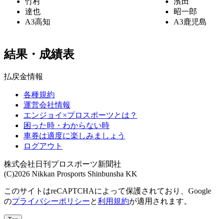
竹村
濱田
達也
昭一郎
A3
高知
A3
鹿児島
結果・成績表
払戻金情報
各種規約
運営会社情報
エンジョイ×プロスポーツとは？
困った時・わからない時
車券は適度に楽しみましょう
ログアウト
株式会社日刊プロスポーツ新聞社
(C)2026 Nikkan Prosports Shinbunsha KK
このサイトはreCAPTCHAによって保護されており、Google
の
プライバシーポリシー
と
利用規約
が適用されます。