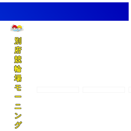
別
府
競
輪
場
モ
開催カレンダー
プログラム
ー
ニ
ン
グ