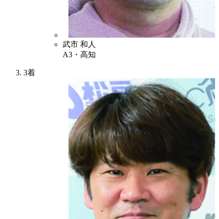
7
武市 和人
A3・高知
3着