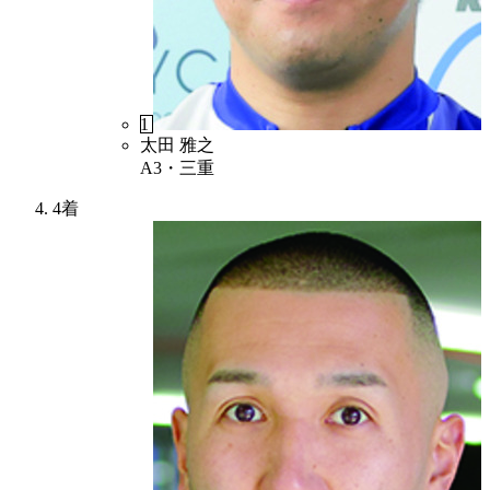
1
太田 雅之
A3・三重
4着