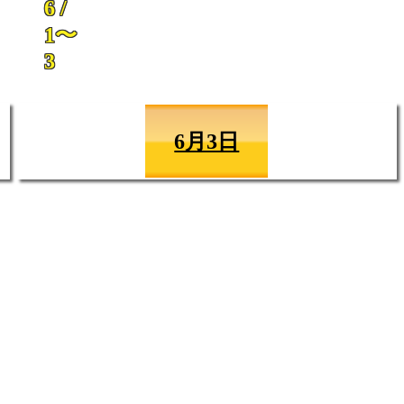
6 /
1〜
3
6月3日