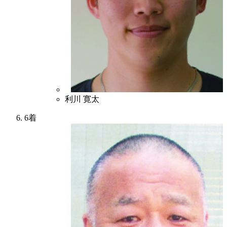
3
利川 寛太
6着