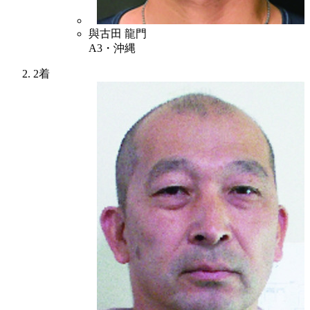
4
與古田 龍門
A3・沖縄
2着