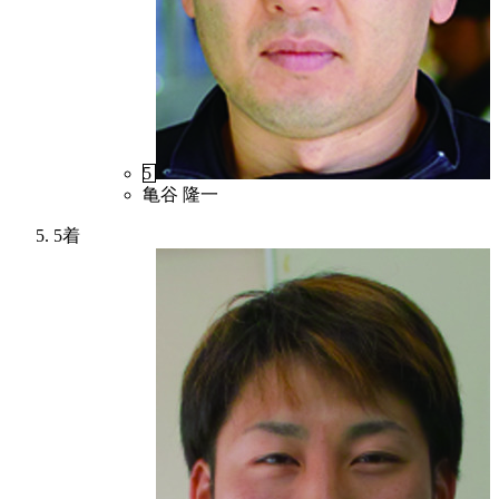
5
亀谷 隆一
5着