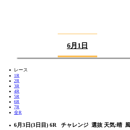
6月1日
レース
1R
2R
3R
4R
5R
6R
7R
全R
6月3日(3日目)
6R
チャレンジ 選抜
天気:晴
風