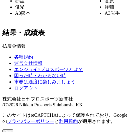
赤星
菅原
俊光
洋輔
A3
熊本
A3
岩手
結果・成績表
払戻金情報
各種規約
運営会社情報
エンジョイ×プロスポーツとは？
困った時・わからない時
車券は適度に楽しみましょう
ログアウト
株式会社日刊プロスポーツ新聞社
(C)2026 Nikkan Prosports Shinbunsha KK
このサイトはreCAPTCHAによって保護されており、Google
の
プライバシーポリシー
と
利用規約
が適用されます。