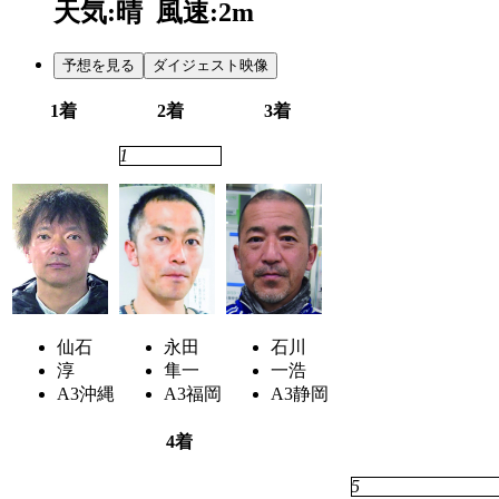
天気:晴
風速:2m
予想を見る
ダイジェスト映像
1着
2着
3着
4
1
2
仙石
永田
石川
淳
隼一
一浩
A3
沖縄
A3
福岡
A3
静岡
4着
6
5