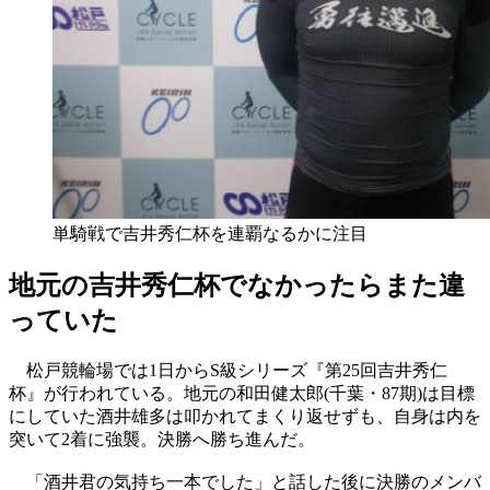
単騎戦で吉井秀仁杯を連覇なるかに注目
地元の吉井秀仁杯でなかったらまた違
っていた
松戸競輪場では1日からS級シリーズ『第25回吉井秀仁
杯』が行われている。地元の和田健太郎(千葉・87期)は目標
にしていた酒井雄多は叩かれてまくり返せずも、自身は内を
突いて2着に強襲。決勝へ勝ち進んだ。
「酒井君の気持ち一本でした」と話した後に決勝のメンバ