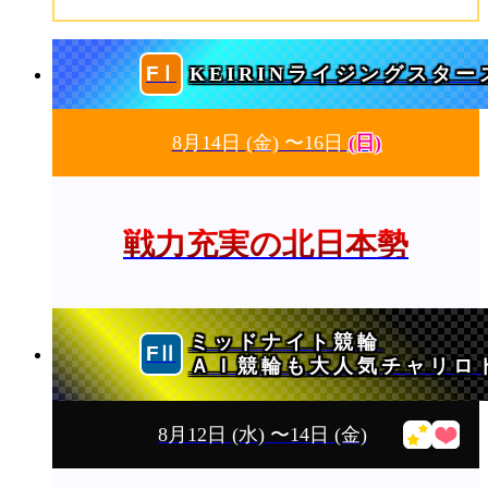
KEIRINライジングスター
8月14日
(金)
〜16日
(日)
戦力充実の北日本勢
ミッドナイト競輪
ＡＩ競輪も大人気チャリロ
8月12日
(水)
〜14日
(金)