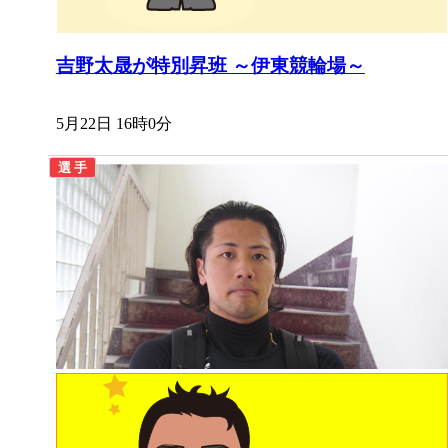
吉野太晟が特別昇班 ～伊東競輪場～
5月22日 16時0分