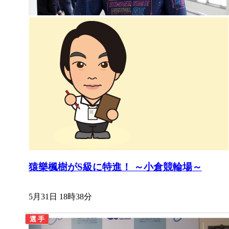
猿樂楓樹がS級に特進！ ～小倉競輪場～
5月31日 18時38分