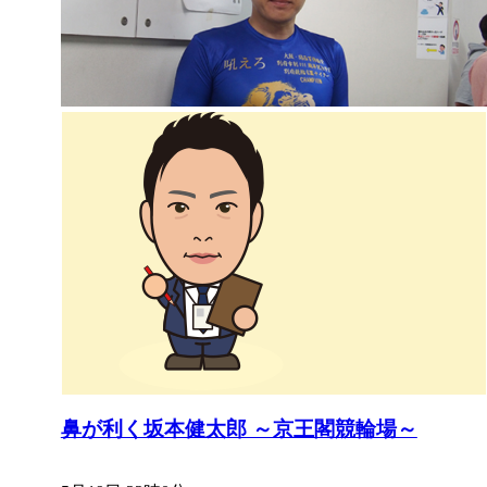
鼻が利く坂本健太郎 ～京王閣競輪場～