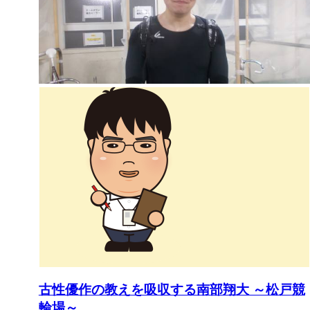
古性優作の教えを吸収する南部翔大 ～松戸競
輪場～