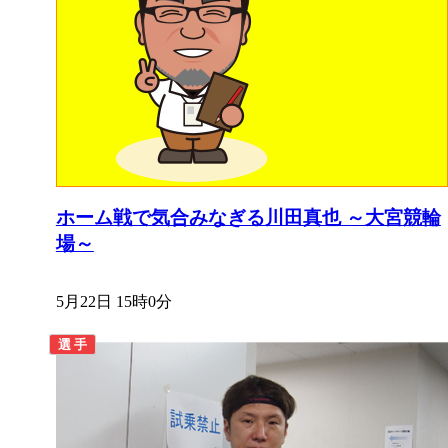
ホーム戦で気合みなぎる川田真也 ～大宮競輪
場～
5月22日 15時0分