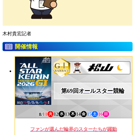
木村貴宏記者
開催情報
GⅠ
GRADERACE
第69回オールスター競輪
8/
11
12
13
14
15
16
火
水
木
金
土
日
ファンが選んだ輪界のスターたちが躍動