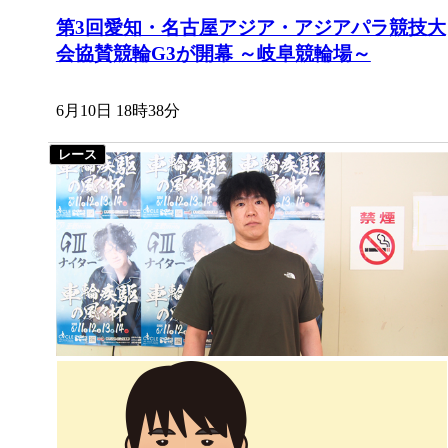
第3回愛知・名古屋アジア・アジアパラ競技大
会協賛競輪G3が開幕 ～岐阜競輪場～
6月10日 18時38分