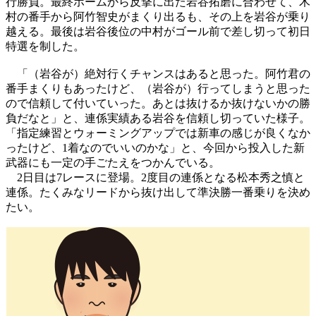
行勝負。最終ホームから反撃に出た岩谷拓磨に合わせて、木
村の番手から阿竹智史がまくり出るも、その上を岩谷が乗り
越える。最後は岩谷後位の中村がゴール前で差し切って初日
特選を制した。
「（岩谷が）絶対行くチャンスはあると思った。阿竹君の
番手まくりもあったけど、（岩谷が）行ってしまうと思った
ので信頼して付いていった。あとは抜けるか抜けないかの勝
負だなと」と、連係実績ある岩谷を信頼し切っていた様子。
「指定練習とウォーミングアップでは新車の感じが良くなか
ったけど、1着なのでいいのかな」と、今回から投入した新
武器にも一定の手ごたえをつかんでいる。
2日目は7レースに登場。2度目の連係となる松本秀之慎と
連係。たくみなリードから抜け出して準決勝一番乗りを決め
たい。