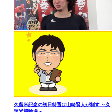
久留米記念の初日特選は山崎賢人が制す ～久
留米競輪場～