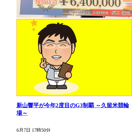
新山響平が今年2度目のG3制覇 ～久留米競輪
場～
6月7日 17時50分