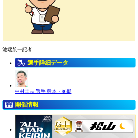
池端航一記者
選手詳細データ
中村圭志 選手
熊本・86期
開催情報
GⅠ
GRADERACE