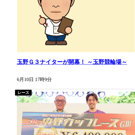
玉野Ｇ３ナイターが開幕！ ～玉野競輪場～
6月10日 17時9分