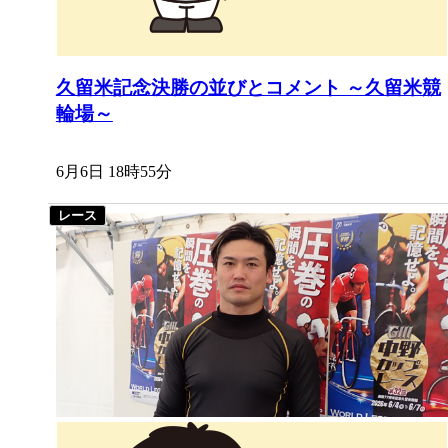
久留米記念決勝の並びとコメント ～久留米競
輪場～
6月6日 18時55分