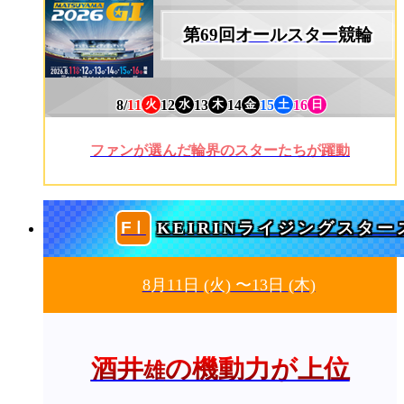
第69回オールスター競輪
8/
11
12
13
14
15
16
火
水
木
金
土
日
ファンが選んだ輪界のスターたちが躍動
KEIRINライジングスター
8月11日
(火)
〜13日
(木)
酒井
の機動力が上位
雄