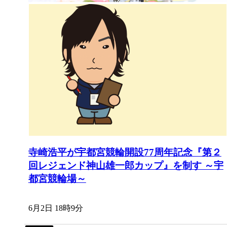
寺崎浩平が宇都宮競輪開設77周年記念『第２
回レジェンド神山雄一郎カップ』を制す ～宇
都宮競輪場～
6月2日 18時9分