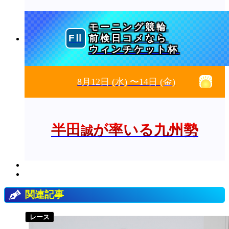
モーニング競輪
前検日コメなら
ウィンチケット杯
8月12日
(水)
〜14日
(金)
半田
が率いる九州勢
誠
関連記事