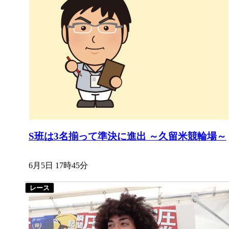
S班は3名揃って準決に進出 ～久留米競輪場～
6月5日 17時45分