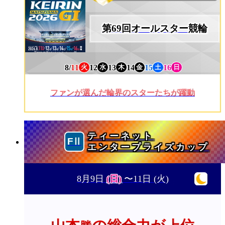
第69回オールスター競輪
8/
11
12
13
14
15
16
火
水
木
金
土
日
ファンが選んだ輪界のスターたちが躍動
ティーネット
エンタープライズカップ
8月9日
(日)
〜11日
(火)