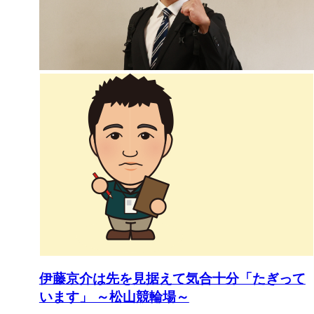
伊藤京介は先を見据えて気合十分「たぎって
います」 ～松山競輪場～