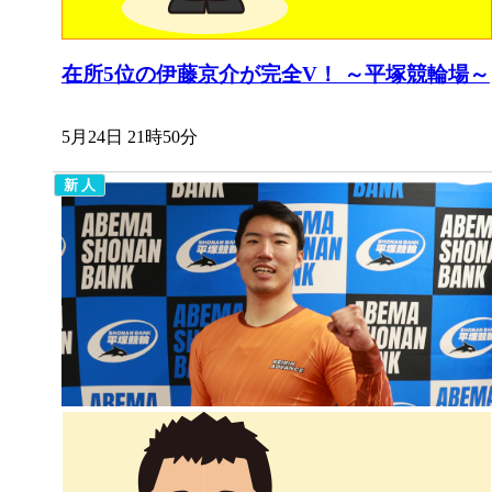
在所5位の伊藤京介が完全V！ ～平塚競輪場～
5月24日 21時50分