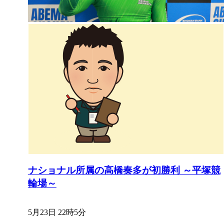
ナショナル所属の高橋奏多が初勝利 ～平塚競
輪場～
5月23日 22時5分