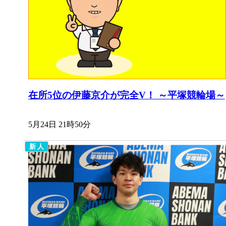
在所5位の伊藤京介が完全V！ ～平塚競輪場～
5月24日 21時50分