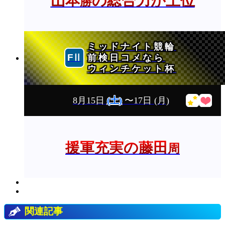
山本
の総合力が上位
勝
ミッドナイト競輪
前検日コメなら
ウィンチケット杯
8月15日
(土)
〜17日
(月)
援軍充実の藤田
周
関連記事