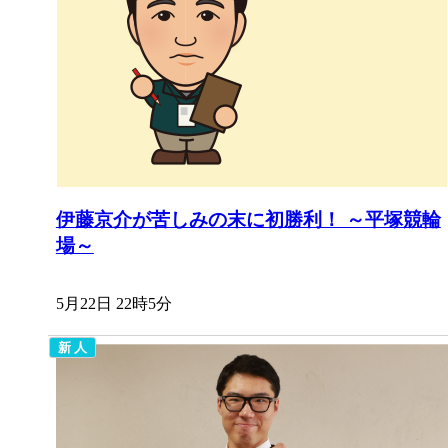
伊藤京介が苦しみの末に初勝利！ ～平塚競輪
場～
5月22日 22時5分