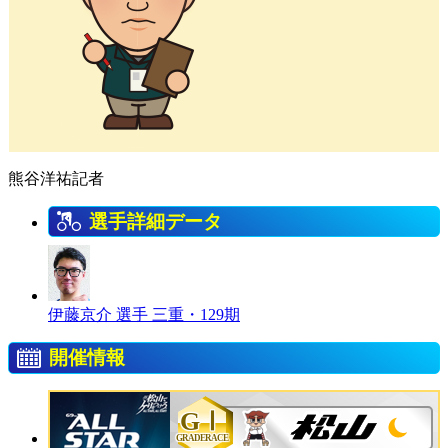
熊谷洋祐記者
選手詳細データ
伊藤京介 選手
三重・129期
開催情報
GⅠ
GRADERACE