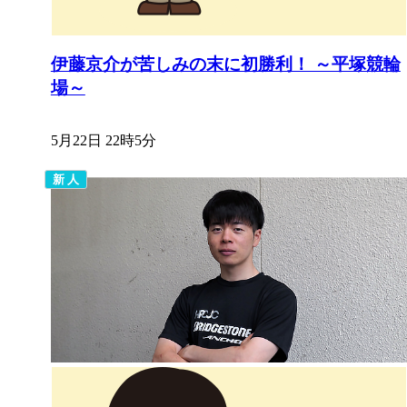
伊藤京介が苦しみの末に初勝利！ ～平塚競輪
場～
5月22日 22時5分