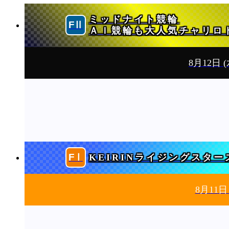
ミッドナイト競輪
ＡＩ競輪も大人気チャリロ
8月12日
(
KEIRINライジングスター
8月11