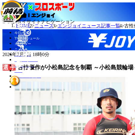
当たる競輪！エンジョイ
エンジョイサイトナビゲーション
HOME
ニュース
エンジョイニュース記事一覧
古性
今日の結果
TMスケジュール
カレンダー
ニュース
2026年7月5日 18時0分
選手データ
記者ランキング
競輪場データ
古性優作が小松島記念を制覇 ～小松島競輪場
INFO
エンジョイとは？