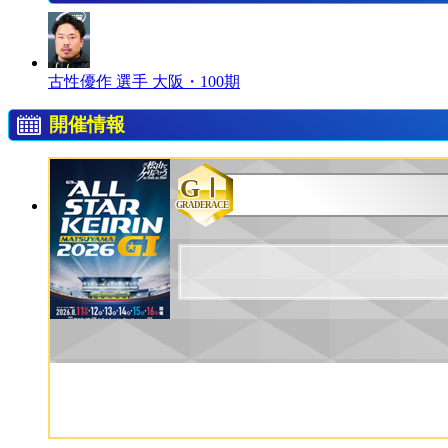
古性優作 選手
大阪・100期
開催情報
GⅠ
GRADERACE