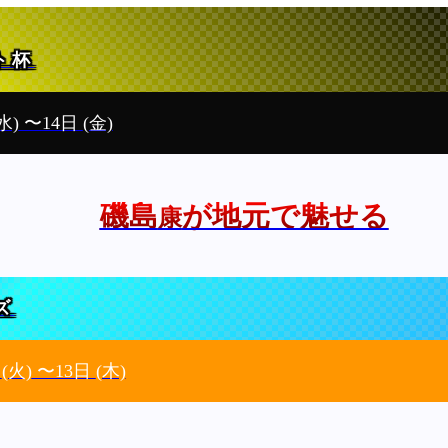
ト杯
水)
〜14日
(金)
磯島
が地元で魅せる
康
ズ
日
(火)
〜13日
(木)