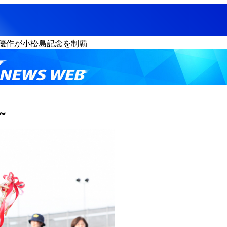
優作が小松島記念を制覇
～