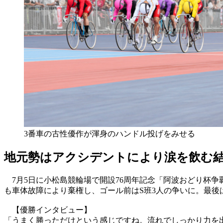
3番車の古性優作が渾身のハンドル投げをみせる
地元勢はアクシデントにより涙を飲む
7月5日に小松島競輪場で開設76周年記念「阿波おどり杯
も車体故障により棄権し、ゴール前はS班3人の争いに。最後
【優勝インタビュー】
「うまく勝っただけという感じですね。流れでしっかり力を