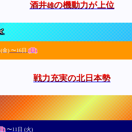
酒井
の機動力が上位
雄
ズ
日
(金)
〜16日
(日)
戦力充実の北日本勢
日)
〜11日
(火)