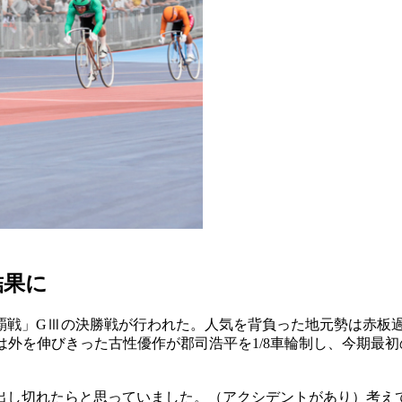
結果に
争覇戦」GⅢの決勝戦が行われた。人気を背負った地元勢は赤板
は外を伸びきった古性優作が郡司浩平を1/8車輪制し、今期最
出し切れたらと思っていました。（アクシデントがあり）考え