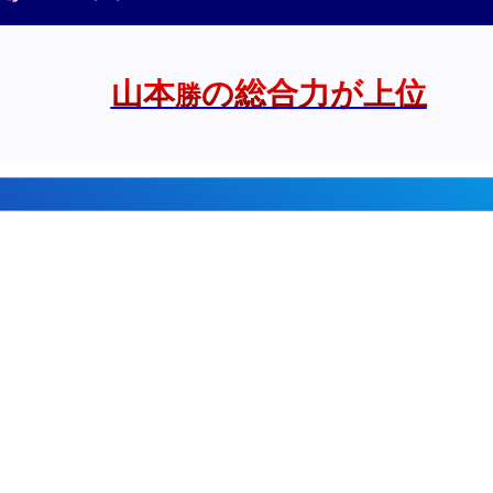
山本
の総合力が上位
勝