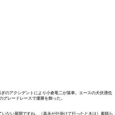
過ぎのアクシデントにより小倉竜二が落車。エースの犬伏湧也
初のグレードレースで優勝を飾った。
ていない展開ですね。（嘉永が仕掛けて行ったときは）素晴ら