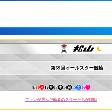
第69回オールスター競輪
8/
11
12
13
14
15
16
火
水
木
金
土
日
ファンが選んだ輪界のスターたちが躍動