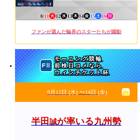
8/
11
12
13
14
15
16
火
水
木
金
土
日
ファンが選んだ輪界のスターたちが躍動
モーニング競輪
前検日コメなら
ウィンチケット杯
8月12日
(水)
〜14日
(金)
半田
が率いる九州勢
誠