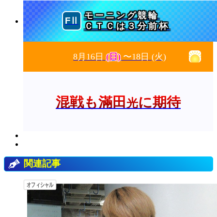
モーニング競輪
ＣＴＣは３分前杯
8月16日
(日)
〜18日
(火)
混戦も滿田
に期待
光
関連記事