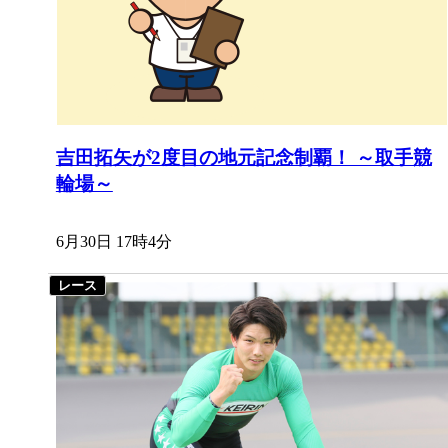
吉田拓矢が2度目の地元記念制覇！ ～取手競
輪場～
6月30日 17時4分