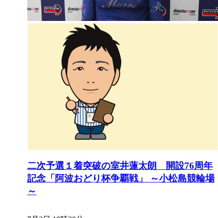
二次予選１着突破の室井蓮太朗 開設76周年
記念「阿波おどり杯争覇戦」 ～小松島競輪場
～