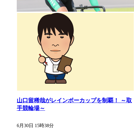
山口留稀哉がレインボーカップを制覇！ ～取
手競輪場～
6月30日 15時38分