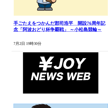
手ごたえをつかんだ郡司浩平 開設76周年記
念「阿波おどり杯争覇戦」 ～小松島競輪～
7月2日 19時30分