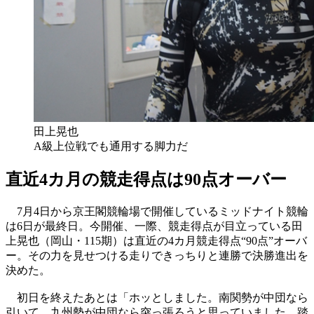
田上晃也
A級上位戦でも通用する脚力だ
直近4カ月の競走得点は90点オーバー
7月4日から京王閣競輪場で開催しているミッドナイト競輪
は6日が最終日。今開催、一際、競走得点が目立っている田
上晃也（岡山・115期）は直近の4カ月競走得点“90点”オーバ
ー。その力を見せつける走りできっちりと連勝で決勝進出を
決めた。
初日を終えたあとは「ホッとしました。南関勢が中団なら
引いて、九州勢が中団なら突っ張ろうと思っていました。踏