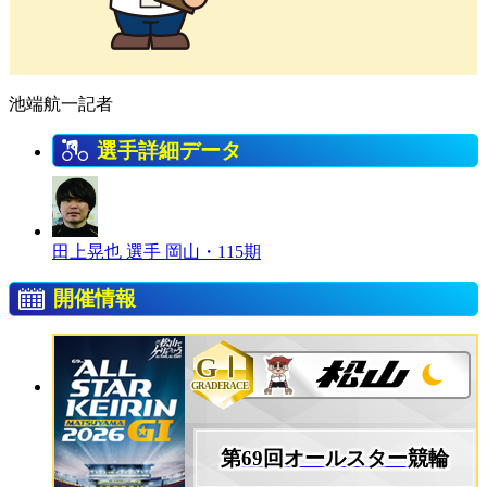
池端航一記者
選手詳細データ
田上晃也 選手
岡山・115期
開催情報
GⅠ
GRADERACE
第69回オールスター競輪