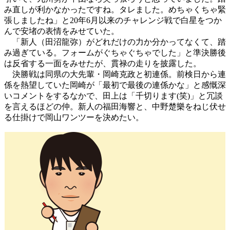
み直しが利かなかったですね。タレました。めちゃくちゃ緊
張しましたね」と20年6月以来のチャレンジ戦で白星をつか
んで安堵の表情をみせていた。
「新人（田沼龍弥）がどれだけの力か分かってなくて、踏
み過ぎている。フォームがぐちゃぐちゃでした」と準決勝後
は反省する一面をみせたが、貫禄の走りを披露した。
決勝戦は同県の大先輩・岡崎克政と初連係。前検日から連
係を熱望していた岡崎が「最初で最後の連係かな」と感慨深
いコメントをするなかで、田上は「千切ります(笑)」と冗談
を言えるほどの仲。新人の福田海響と、中野楚樂をねじ伏せ
る仕掛けで岡山ワンツーを決めたい。