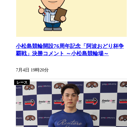
小松島競輪開設76周年記念「阿波おどり杯争
覇戦」決勝コメント ～小松島競輪場～
7月4日 19時20分