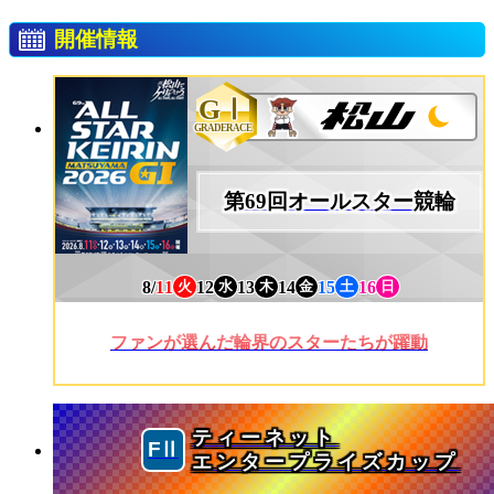
開催情報
GⅠ
GRADERACE
第69回オールスター競輪
8/
11
12
13
14
15
16
火
水
木
金
土
日
ファンが選んだ輪界のスターたちが躍動
ティーネット
エンタープライズカップ