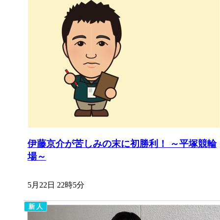
伊藤京介が苦しみの末に初勝利！ ～平塚競輪
場～
5月22日 22時5分