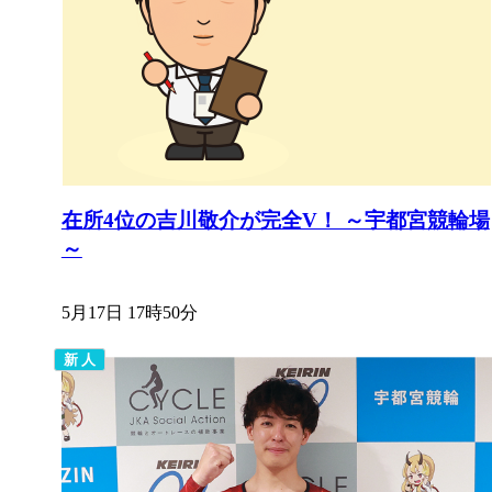
在所4位の吉川敬介が完全V！ ～宇都宮競輪場
～
5月17日 17時50分