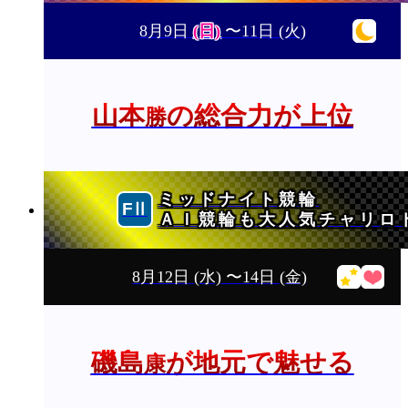
8月9日
(日)
〜11日
(火)
山本
の総合力が上位
勝
ミッドナイト競輪
ＡＩ競輪も大人気チャリロ
8月12日
(水)
〜14日
(金)
磯島
が地元で魅せる
康