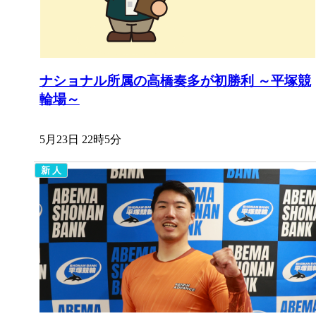
ナショナル所属の高橋奏多が初勝利 ～平塚競
輪場～
5月23日 22時5分