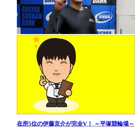
在所5位の伊藤京介が完全V！ ～平塚競輪場～