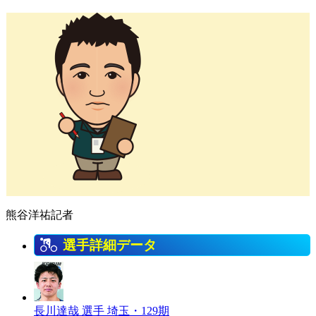
熊谷洋祐記者
選手詳細データ
長川達哉 選手
埼玉・129期