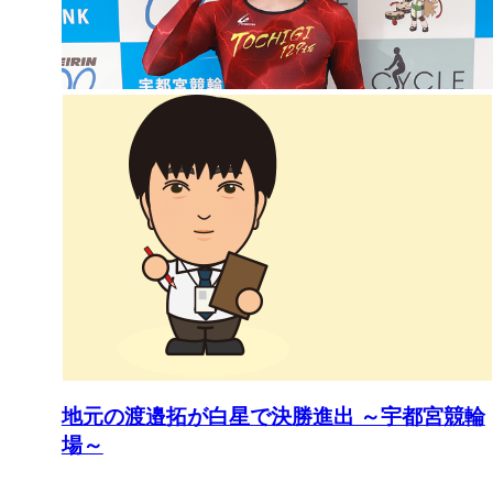
地元の渡邉拓が白星で決勝進出 ～宇都宮競輪
場～