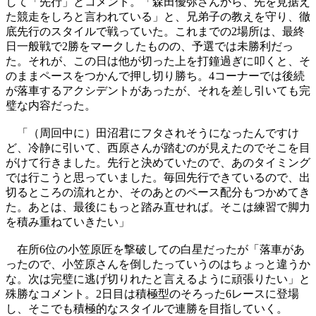
して「先行」とコメント。「森田優弥さんから、先を見据え
た競走をしろと言われている」と、兄弟子の教えを守り、徹
底先行のスタイルで戦っていた。これまでの2場所は、最終
日一般戦で2勝をマークしたものの、予選では未勝利だっ
た。それが、この日は他が切った上を打鐘過ぎに叩くと、そ
のままペースをつかんで押し切り勝ち。4コーナーでは後続
が落車するアクシデントがあったが、それを差し引いても完
璧な内容だった。
「（周回中に）田沼君にフタされそうになったんですけ
ど、冷静に引いて、西原さんが踏むのが見えたのでそこを目
がけて行きました。先行と決めていたので、あのタイミング
では行こうと思っていました。毎回先行できているので、出
切るところの流れとか、そのあとのペース配分もつかめてき
た。あとは、最後にもっと踏み直せれば。そこは練習で脚力
を積み重ねていきたい」
在所6位の小笠原匠を撃破しての白星だったが「落車があ
ったので、小笠原さんを倒したっていうのはちょっと違うか
な。次は完璧に逃げ切りれたと言えるように頑張りたい」と
殊勝なコメント。2日目は積極型のそろった6レースに登場
し、そこでも積極的なスタイルで連勝を目指していく。