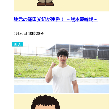
地元の滿田光紀が連勝！ ～熊本競輪場～
5月30日 19時20分