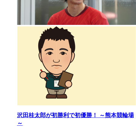
沢田桂太郎が初勝利で初優勝！ ～熊本競輪場
～