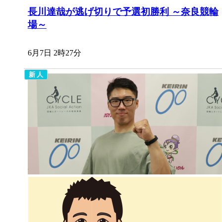
長川達哉が逃げ切りで予選初勝利 ～奈良競輪
場～
6月7日 2時27分