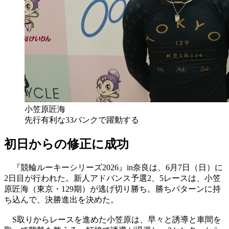
小笠原匠海
先行有利な33バンクで躍動する
初日からの修正に成功
『競輪ルーキーシリーズ2026』in奈良は、6月7日（日）に
2日目が行われた。新人アドバンス予選2、5レースは、小笠
原匠海（東京・129期）が逃げ切り勝ち。勝ちパターンに持
ち込んで、決勝進出を決めた。
S取りからレースを進めた小笠原は、早々と誘導と車間を