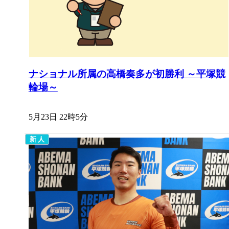
ナショナル所属の高橋奏多が初勝利 ～平塚競
輪場～
5月23日 22時5分