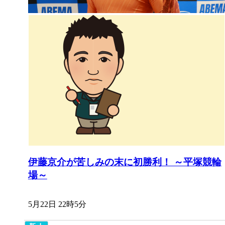
伊藤京介が苦しみの末に初勝利！ ～平塚競輪
場～
5月22日 22時5分