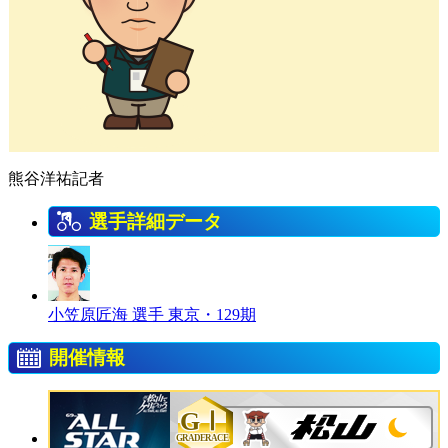
熊谷洋祐記者
選手詳細データ
小笠原匠海 選手
東京・129期
開催情報
GⅠ
GRADERACE