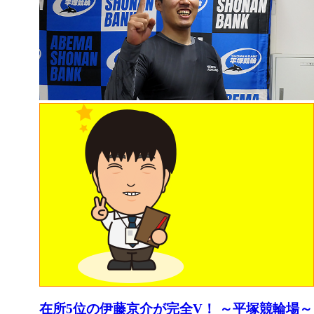
在所5位の伊藤京介が完全V！ ～平塚競輪場～