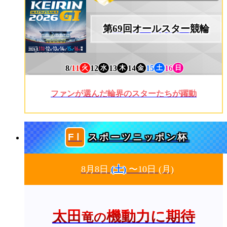
第69回オールスター競輪
8/
11
12
13
14
15
16
火
水
木
金
土
日
ファンが選んだ輪界のスターたちが躍動
スポーツニッポン杯
8月8日
(土)
〜10日
(月)
太田
機動力に期待
竜の