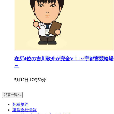
在所4位の吉川敬介が完全V！ ～宇都宮競輪場
～
5月17日 17時50分
記事一覧へ
各種規約
運営会社情報