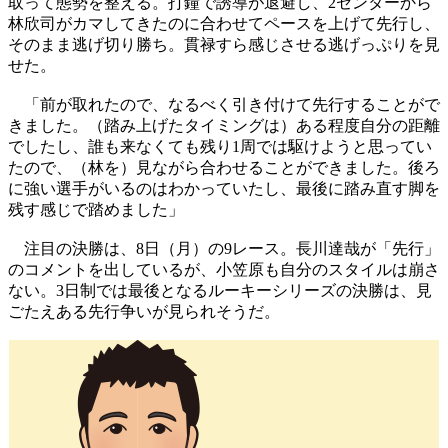
取って態勢を整える。打鐘で誘導が退避し、2センターから
林欣司がカマしてきたのに合わせてペースを上げて先行し、
そのまま逃げ切り勝ち。貫禄すら感じさせる逃げっぷりを見
せた。
「前が取れたので、なるべく引き付けて先行することがで
きました。（踏み上げたタイミングは）ある程度自分の距離
でしたし、誰も来なくても残り1周では駆けようと思ってい
たので、（林を）見ながら合わせることができました。後ろ
に強い選手がいるのはわかっていたし、最後に踏み直す脚を
残す感じで踏めました」
注目の決勝は、8日（月）の9レース。長川達哉が「先行」
のコメントを出しているが、小笠原も自分のスタイルは崩さ
ない。3日制では最後となるルーキーシリーズの決勝は、見
ごたえある先行争いが見られそうだ。