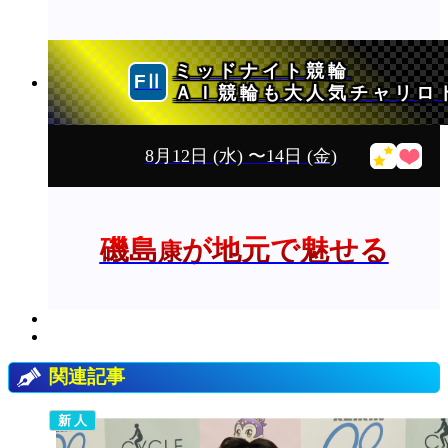
ミッドナイト競輪
ＡＩ競輪も大人気チャリロ
8月12日
(水)
〜14日
(金)
磯島
が地元で魅せる
康
関連記事