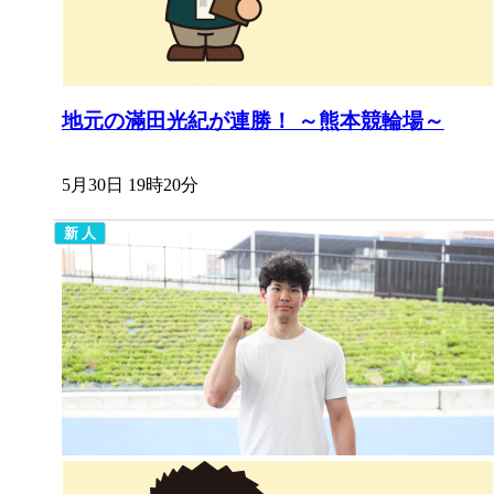
地元の滿田光紀が連勝！ ～熊本競輪場～
5月30日 19時20分