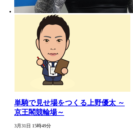
単騎で見せ場をつくる上野優太 ～
京王閣競輪場～
3月31日 15時49分