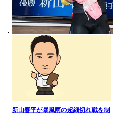
新山響平が暴風雨の超細切れ戦を制