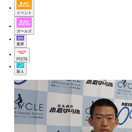
イベント
ガールズ
業界
PIST6
新人