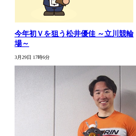
今年初Ｖを狙う松井優佳 ～立川競輪
場～
3月29日 17時6分