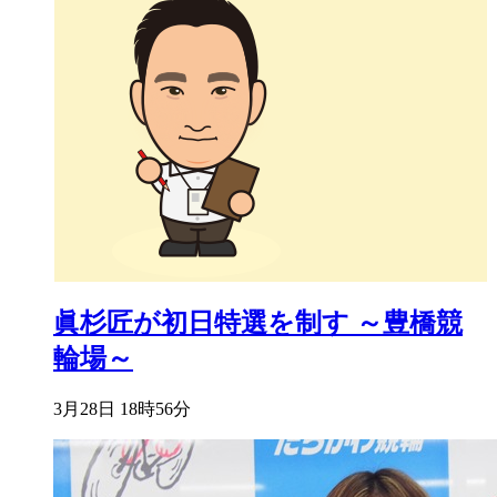
眞杉匠が初日特選を制す ～豊橋競
輪場～
3月28日 18時56分