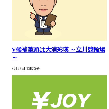
V候補筆頭は大浦彩瑛 ～立川競輪場
～
3月27日 15時5分