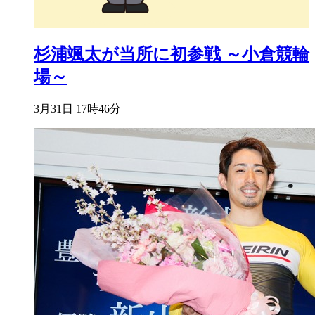
杉浦颯太が当所に初参戦 ～小倉競輪
場～
3月31日 17時46分