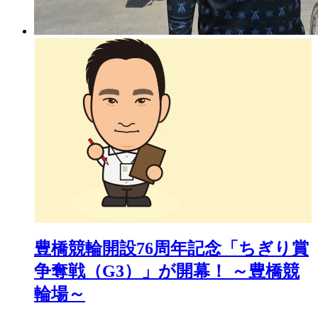
豊橋競輪開設76周年記念「ちぎり賞
争奪戦（G3）」が開幕！ ～豊橋競
輪場～