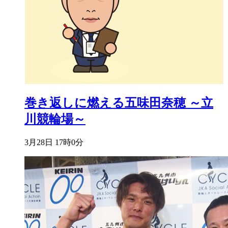
巻き返しに燃える五味田奈穂 ～立
川競輪場～
3月28日 17時0分