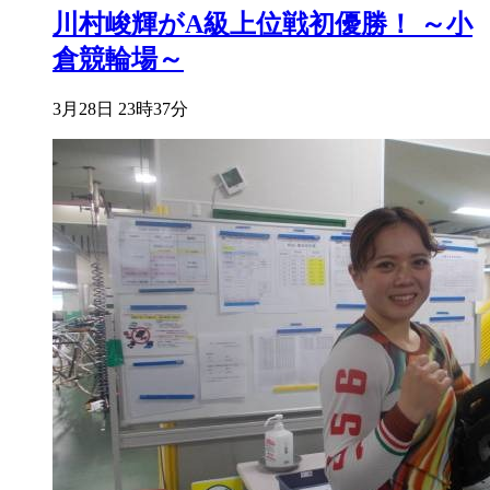
川村峻輝がA級上位戦初優勝！ ～小
倉競輪場～
3月28日 23時37分